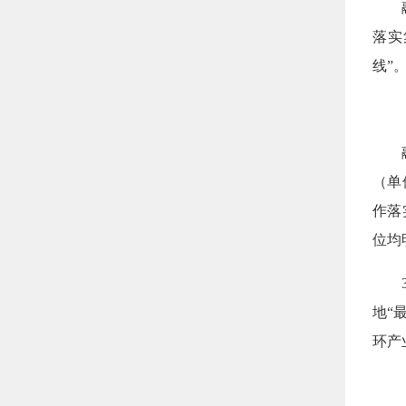
落实
线”
（单
作落
位均
地“
环产