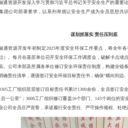
融通资源开发深入学习贯彻习近平总书记关于安全生产的重要
集团公司部署要求，以系列举措让安全生产成为全员思想共识
。
谋划抓落实 责任压到底
融通资源开发年初制定2025年度安全环保工作要点，将全年
位）。每月在基层单位召开安全环保工作调度会，破解卡点堵
实。公司本部及所属各单位修订安全环保责任制度，构建全链
明确责任清单，逐级签订安全环保目标责任书，确保“横向到边、
3305工厂组织层层签订目标责任书累计1300余份，全员签订
最后一公里”；3606工厂组织修订覆盖16个部门、143个岗位的
业公司全员庄严宣誓，承诺履行安全责任、严守操作规程、杜绝