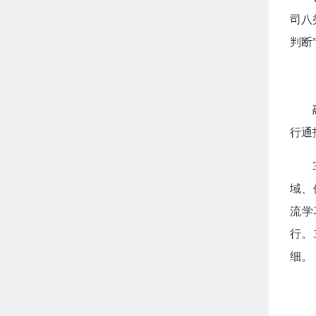
司八
判断
行通
域、
流学
行。
细。