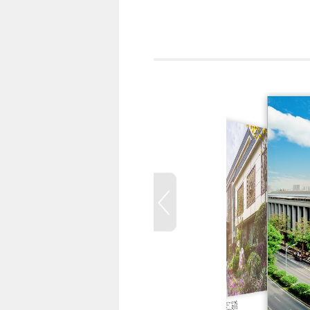
三亚海棠湾9号度假酒店
成都望江宾馆