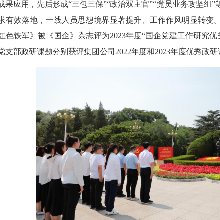
成果应用，先后形成“三包三保”“政治双主官”“党员业务攻坚组
求有效落地，一线人员思想境界显著提升、工作作风明显转变。
红色铁军》被《国企》杂志评为2023年度“国企党建工作研究
党支部政研课题分别获评集团公司2022年度和2023年度优秀政