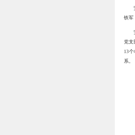
安防
铁军
安防
党支
13
系。