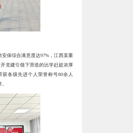
安保综合满意度达97%，江西某重
不开党建引领下营造的比学赶超浓厚
荣获各级先进个人荣誉称号80余人
杆。