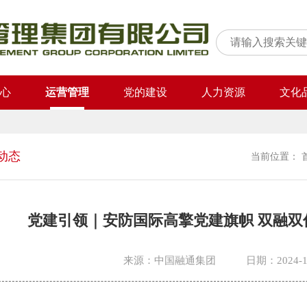
心
运营管理
党的建设
人力资源
文化
动态
当前位置：
党建引领｜安防国际高擎党建旗帜 双融双
来源：中国融通集团
日期：2024-1