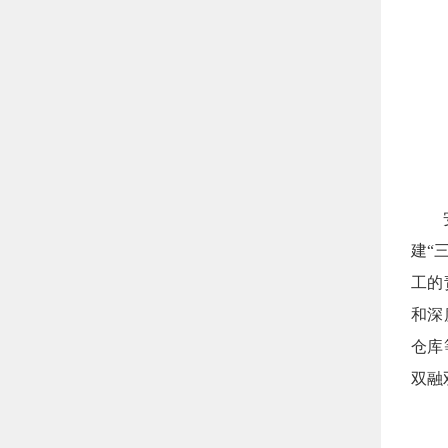
安防
建“
工的
和深
仓库
双融