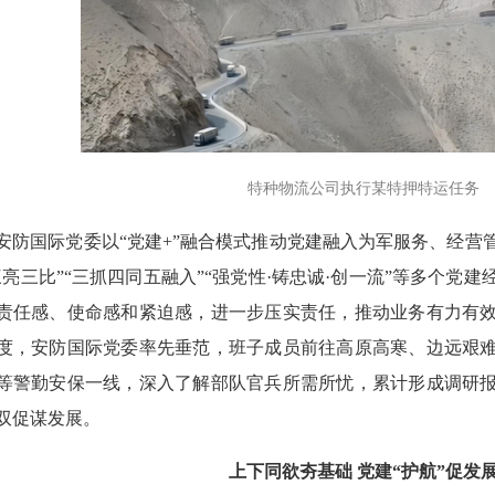
特种物流公司执行某特押特运任务
国际党委以“党建+”融合模式推动党建融入为军服务、经营
三亮三比”“三抓四同五融入”“强党性·铸忠诚·创一流”等多个党
责任感、使命感和紧迫感，进一步压实责任，推动业务有力有
度，安防国际党委率先垂范，班子成员前往高原高寒、边远艰
等警勤安保一线，深入了解部队官兵所需所忧，累计形成调研
双促谋发展。
上下同欲夯基础 党建“护航”促发