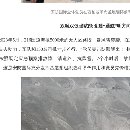
安防国际全体党员在西柏坡革命圣地缅怀前
双融双促强赋能 党建“通航”明方
23年5月，216国道海拔5000米的无人区路段，暴风雪突袭。
失去动力，车队和150名司机寸步难行。“党员突击队跟我来！
按照既定应急预案排故障、清道路、抗风雪。7个小时后，故
…这是安防国际充分发挥基层党组织战斗堡垒作用和党员先锋模