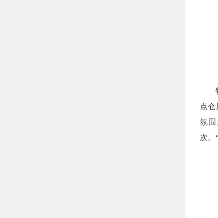
特种
点仓
氛围
次。