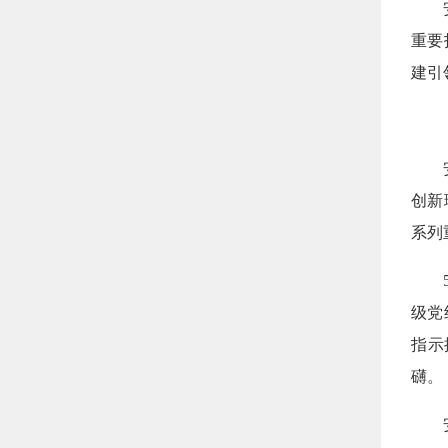
安防
重要
建引
安防
创新
系列
53
级党
指示
礴。
安防