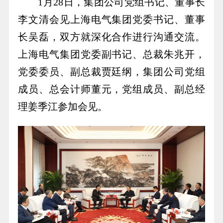
1月28日，集团公司党组书记、董事长
李文清会见上海电气集团党委书记、董事
长吴磊，双方就深化合作进行沟通交流。
上海电气集团党委副书记、总裁朱兆开，
党委委员、副总裁贾廷纲，集团公司党组
成员、总会计师董元，党组成员、副总经
理姜季江参加会见。