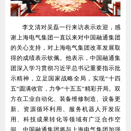
李文清对吴磊一行来访表示欢迎，感
谢上海电气集团一直以来对中国融通集团
的关心支持，对上海电气集团改革发展取
得的成绩表示钦佩。他表示，中国融通集
团深入学习贯彻习近平总书记重要指示批
示精神，立足国家战略全局，实现“十四
五”圆满收官，力争“十五五”精彩开局。双
方在工业自动化、装备维修制造、设备更
新、资源循环利用、服务机器人开发应
用、科技成果转化等领域有广泛合作空
间。中国融通集团将与上海电气集团加强