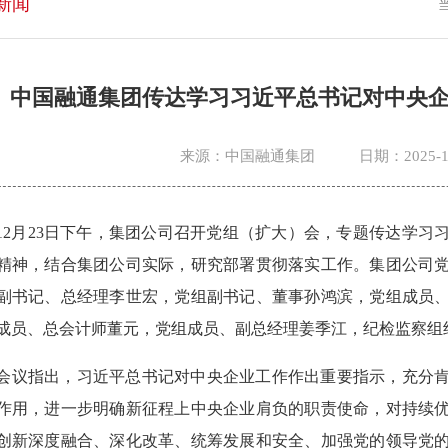
新闻
中国融通集团传达学习习近平总书记对中央
来源：中国融通集团
日期：2025-1
月23日下午，集团公司召开党组（扩大）会，专题传达学习
精神，结合集团公司实际，研究部署贯彻落实工作。集团公司
副书记、总经理李世宏，党组副书记、董事孙鸿滨，党组成员
成员、总会计师董元，党组成员、副总经理姜季江，纪检监察组
指出，习近平总书记对中央企业工作作出重要指示，充分肯
作用，进一步明确新征程上中央企业肩负的职责使命，对持续
创新深度融合、深化改革、统筹发展和安全、加强党的领导党