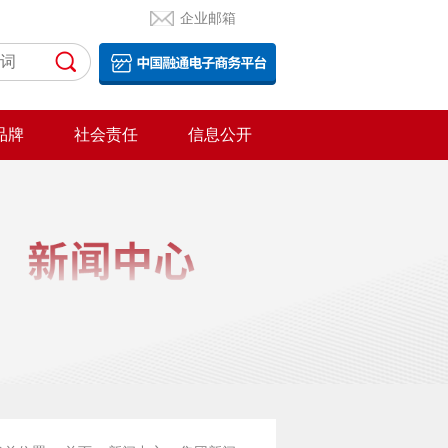
企业邮箱
品牌
社会责任
信息公开