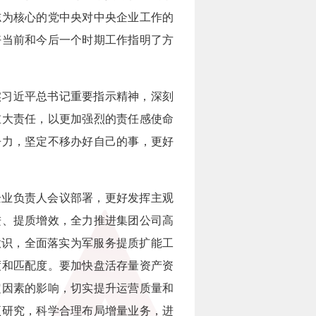
志为核心的党中央对中央企业工作的
好当前和今后一个时期工作指明了方
习近平总书记重要指示精神，深刻
重大责任，以更加强烈的责任感使命
争力，坚定不移办好自己的事，更好
业负责人会议部署，更好发挥主观
进、提质增效，全力推进集团公司高
意识，全面落实为军服务提质扩能工
度和匹配度。要加快盘活存量资产资
定因素的影响，切实提升运营质量和
项研究，科学合理布局增量业务，进