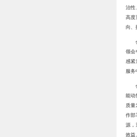
治性
高度
向、
会议
领会
感紧
服务
会议
能动
质量
作部
源，
效益