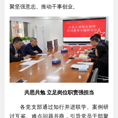
聚坚强意志、推动干事创业。
共思共勉 立足岗位职责强担当
各党支部通过知行并进联学、案例研
讨互鉴、难点问题共商，引导党员干部聚