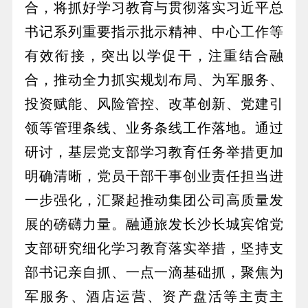
合，将抓好学习教育与贯彻落实习近平总
书记系列重要指示批示精神、中心工作等
有效衔接，突出以学促干，注重结合融
合，推动全力抓实规划布局、为军服务、
投资赋能、风险管控、改革创新、党建引
领等管理条线、业务条线工作落地。通过
研讨，基层党支部学习教育任务举措更加
明确清晰，党员干部干事创业责任担当进
一步强化，汇聚起推动集团公司高质量发
展的磅礴力量。融通旅发长沙长城宾馆党
支部研究细化学习教育落实举措，坚持支
部书记亲自抓、一点一滴基础抓，聚焦为
军服务、酒店运营、资产盘活等主责主