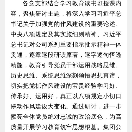
各党支部结合学习教育读书班授课内
容，聚焦研讨主题，将深入学习习近平总
书记关于加强党的作风建设的重要论述、
中央八项规定及其实施细则精神、习近平
总书记对公司系列重要指示批示精神一体
贯通，逐章逐段研读原著，逐字逐句悟透
精髓，教育引导党员干部运用战略思维、
历史思维、系统思维深刻领悟思想真谛，
切实把党抓作风建设的宝贵经验学习好、
传承好、运用好，真正以八项规定小切口
撬动作风建设大变化。通过研讨，进一步
擦亮全体党员绝对忠诚的政治底色，为高
质量开展学习教育筑牢思想根基。集团公