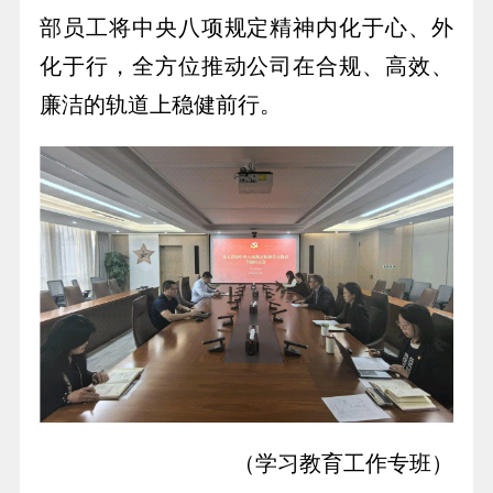
部员工将中央八项规定精神内化于心、外
化于行，全方位推动公司在合规、高效、
廉洁的轨道上稳健前行。
（学习教育工作专班）