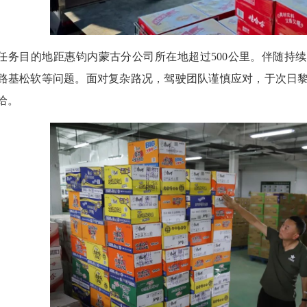
目的地距惠钧内蒙古分公司所在地超过500公里。伴随持续
路基松软等问题。面对复杂路况，驾驶团队谨慎应对，于次日
给。