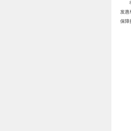
8月
发惠
保障