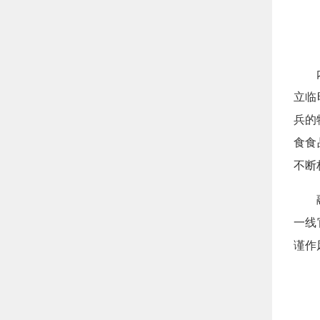
内蒙
立临
兵的
食食
不断
融通
一线
谨作