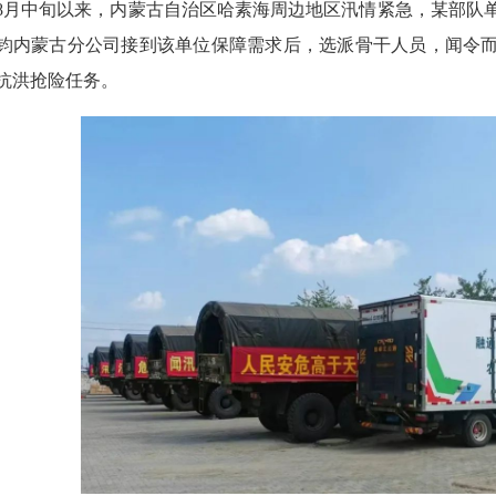
中旬以来，内蒙古自治区哈素海周边地区汛情紧急，某部队单
钧内蒙古分公司接到该单位保障需求后，选派骨干人员，闻令
抗洪抢险任务。