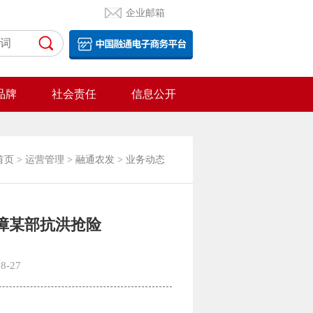
企业邮箱
品牌
社会责任
信息公开
首页
>
运营管理
>
融通农发
>
业务动态
障某部抗洪抢险
8-27