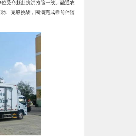
位受命赶赴抗洪抢险一线。融通农
而动、克服挑战，圆满完成靠前伴随