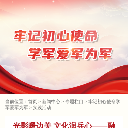
当前位置：
首页
>
新闻中心
>
专题栏目
>
牢记初心使命学
军爱军为军
>
实践活动
光影暖边关 文化润兵心——融