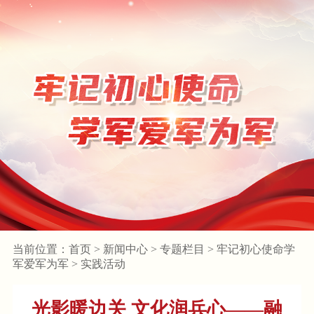
当前位置：
首页
>
新闻中心
>
专题栏目
>
牢记初心使命学
军爱军为军
>
实践活动
光影暖边关 文化润兵心——融