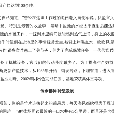
产盐达到100余吨。
我们自己知道。”曾经在这里工作过的退伍老兵黄伦军说，扒盐官兵
粗糙。特别是最苦的收盐季，暴晒中盐池的水经太阳直射后能达到4
过膝的水靴工作，一踩到水里瞬间就能感到热气上涌，身上的衣
们劳作时晕倒在盐池里的事情经常发生,被背上岸喝点水、吹吹风,
劳作,很多官兵患上了关节炎，但为了完成保障任务，一代代官
渐配备了机械设备，官兵们的劳动强度减少了。为了提高生产效
断更新产盐技术，从1985年开始，铺设砖路，下埋管道，进入
海盐业明珠。2002年因出色完成任务，基地荣获集体三等功。
传承精神 转型发展
艰苦，住的是竹片连接起来的简易房，每天海风都吹得房子嘎
的困难，当时盐场周边最近的一口水井有5公里远，而且还是含