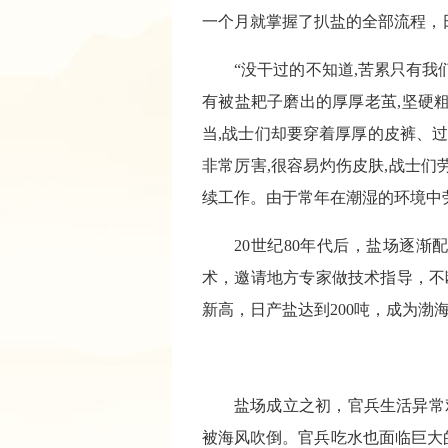
一个月就掌握了扒盐的全部流程，日
“没干过的不知道,苦累只有
有被盐耙子磨出的厚厚老茧,坚硬
当,战士们却要穿着厚厚的皮裤、
非常厉害,很容易灼伤皮肤,战士
续工作。由于常年在潮湿的环境中
20世纪80年代后，盐场逐
术，邀请地方专家做技术指导，不
新高，日产盐达到200吨，成为渤
盐场成立之初，官兵生活异常
被海风吹倒。官兵吃水也面临巨大