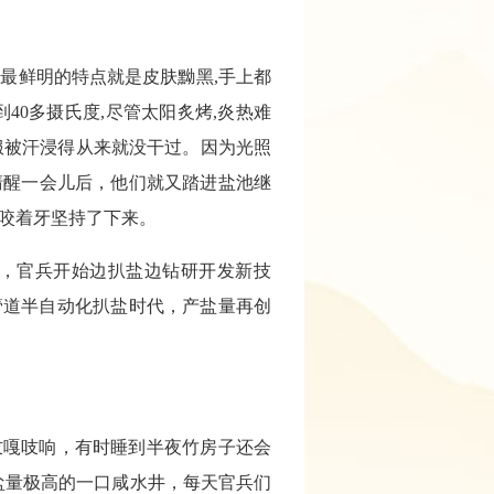
最鲜明的特点就是皮肤黝黑,手上都
0多摄氏度,尽管太阳炙烤,炎热难
服被汗浸得从来就没干过。因为光照
清醒一会儿后，他们就又踏进盐池继
兵咬着牙坚持了下来。
益，官兵开始边扒盐边钻研开发新技
管道半自动化扒盐时代，产盐量再创
吱嘎吱响，有时睡到半夜竹房子还会
盐量极高的一口咸水井，每天官兵们