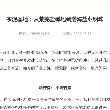
茶淀基地：从荒芜盐碱地到渤海盐业明珠
来源：中国融通集团
日期：2022-06-16
一片水域，涨潮时水深2米多，退潮时露出海滩。20世纪70年代
地，自力更生开发建设盐场。在当时各种恶劣条件下，经过几
史上的奇迹。如今的千亩盐滩一望无际，纵横交错，银光闪闪
艰苦奋斗 不叫苦累
”。在沿海地区,扒盐一直是最苦最累的职业之一。从1970年组建
开始担任扒盐任务的官兵没有经验，就把附近的老盐工请过来